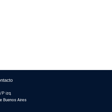
ntacto
/P izq.
e Buenos Aires