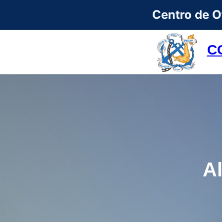
Centro de Of
C
A