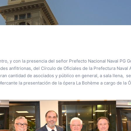
ntro, y con la presencia del señor Prefecto Nacional Naval PG
es anfitrionas, del Círculo de Oficiales de la Prefectura Naval 
gran cantidad de asociados y público en general, a sala llena, s
a Mercante la presentación de la ópera La Bohème a cargo de la